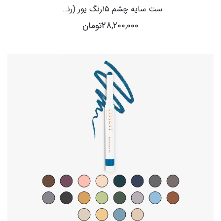
ست سایه چشم ۱۵رنگ یور (رنگ ‌های سرد)
28,200,000
تومان