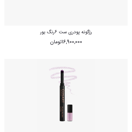
رژگونه پودری ست ۶رنگ یور
16,900,000
تومان