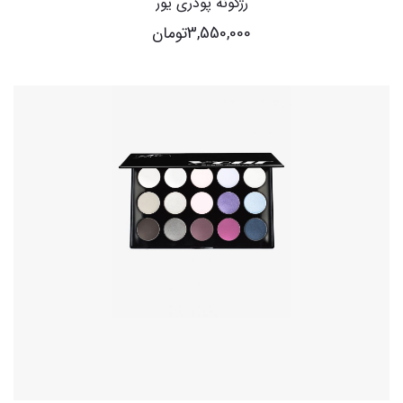
رژگونه پودری یور
3,550,000
تومان