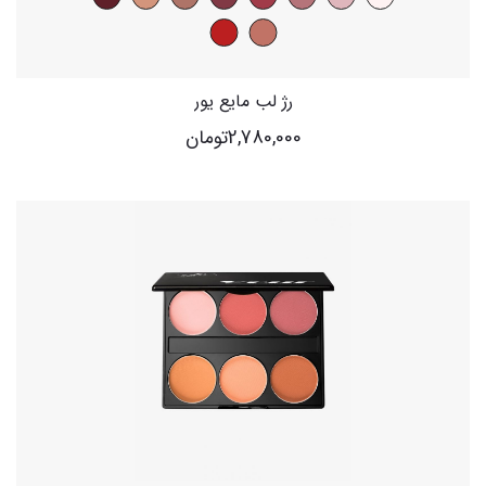
رژ لب مایع یور
2,780,000
تومان