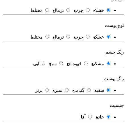
خشک
چرب
نرمال
مختلط
ع پوست
خشک
چرب
نرمال
مختلط
گ چشم
مشکی
قهوه ای
سبز
آبی
گ پوست
سفید
گندمی
سبزه
برنز
سیت
خانم
آقا