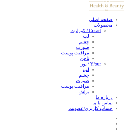
صفحه اصلی
محصولات
Cosart / کوزارت
لب
چشم
صورت
مراقبت پوست
ناخن
Y/our / یور
لب
چشم
صورت
مراقبت پوست
براش
درباره ما
تماس با ما
حساب کاربری/عضویت