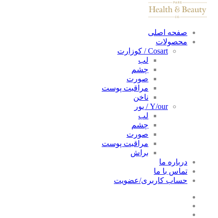
صفحه اصلی
محصولات
Cosart / کوزارت
لب
چشم
صورت
مراقبت پوست
ناخن
Y/our / یور
لب
چشم
صورت
مراقبت پوست
براش
درباره ما
تماس با ما
حساب کاربری/عضویت