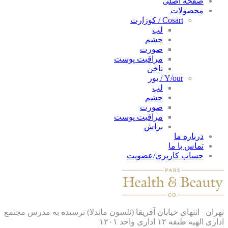
صفحه اصلی
محصولات
Cosart / کوزارت
لب
چشم
صورت
مراقبت پوست
ناخن
Y/our / یور
لب
چشم
صورت
مراقبت پوست
براش
درباره ما
تماس با ما
حساب کاربری/عضویت
ان– انتهای خیابان آفریقا (نلسون ماندلا) نرسیده به مدرس مجتمع
 الهیه طبقه ۱۲ اداری واحد ۱۲۰۱