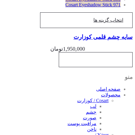
Cosart Eyeshadow Stick 971
انتخاب گزینه ها
یه چشم قلمی کوزارت
1,950,000
تومان
و
صفحه اصلی
محصولات
Cosart / کوزارت
لب
چشم
صورت
مراقبت پوست
ناخن
Y/our / یور