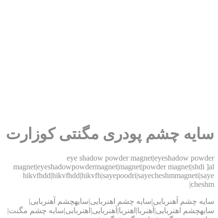
ایه چشم پودری مگنتی کوزارت
eye shadow powder magnet|eyeshadow powd
magnet|eyeshadowpowdermagnet|magnet|powder magnet|shdi ]
hikvfhdd|hikvfhdd|hikvfh|sayepoodri|sayecheshmmagneti|s
ches
یه چشم آهنربایی|سایه چشم اهنربایی|سایهچشم آهنربایی|
هچشم اهنربایی|آهنربا|اهنربا|آهنربایی|اهنربایی|سایه چشم مگنت|