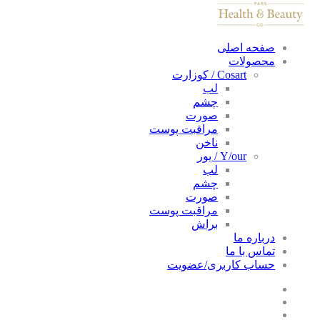
صفحه اصلی
محصولات
Cosart / کوزارت
لب
چشم
صورت
مراقبت پوست
ناخن
Y/our / یور
لب
چشم
صورت
مراقبت پوست
براش
درباره ما
تماس با ما
حساب کاربری/عضویت