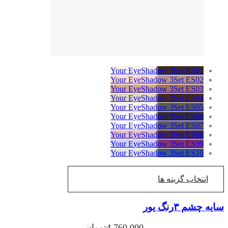
Your EyeShadow 3Set ES01
Your EyeShadow 3Set ES02
Your EyeShadow 3Set ES03
Your EyeShadow 3Set ES04
Your EyeShadow 3Set ES05
Your EyeShadow 3Set ES06
Your EyeShadow 3Set ES07
Your EyeShadow 3Set ES08
Your EyeShadow 3Set ES09
Your EyeShadow 3Set ES10
انتخاب گزینه ها
ه چشم ۳رنگ یور
4,760,000
تومان