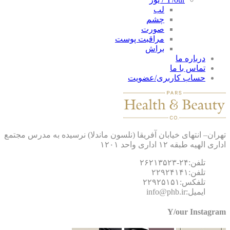
لب
چشم
صورت
مراقبت پوست
براش
درباره ما
تماس با ما
حساب کاربری/عضویت
ان– انتهای خیابان آفریقا (نلسون ماندلا) نرسیده به مدرس مجتمع
 الهیه طبقه ۱۲ اداری واحد ۱۲۰۱
تلفن:۲۴-۲۶۲۱۳۵۲۳
تلفن:۲۲۹۲۴۱۴۱
تلفکس:۲۲۹۲۵۱۵۱
ایمیل:info@phb.ir
Y/our Instagr