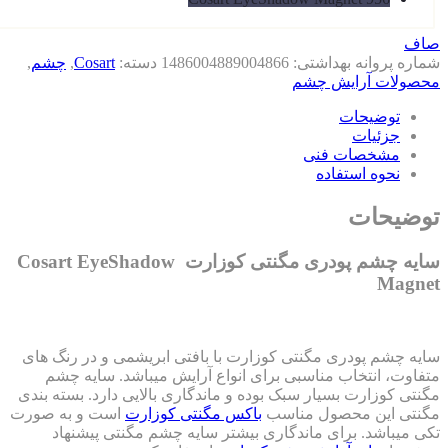
ف
اره پروانه بهداشتی:
1486004889004866
دسته:
Cosart
,
چشم
,
صولات آرایش چشم
توضیحات
جزئیات
مشخصات فنی
نحوه استفاده
ضیحات
سایه چشم پودری مگنتی کوزارت Cosart EyeShadow
Magn
یه چشم پودری مگنتی کوزارت با بافتی ابریشمی و در رنگ های
فاوت، انتخاب مناسبی برای انواع آرایش میباشد. سایه چشم
تی کوزارت بسیار سبک بوده و ماندگاری بالایی دارد. بسته بندی
نتی این محصول مناسب
باکس مگنتی کوزارت
است و به صورت
ی میباشد. برای ماندگاری بیشتر سایه چشم مگنتی پیشنهاد