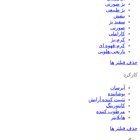
بژ صورتی
بژ طبیعی
بنفش
سفید بژ
صورتی
کاراملی
کرم-بژ
کرم-قهوه ای
نارنجی-هلویی
حذف فیلتر ها
کارکرد
آبرسان
پوشاننده
تثبیت کننده آرایش
کانتورینگ
مرطوب کننده
هایلایتر
حذف فیلتر ها