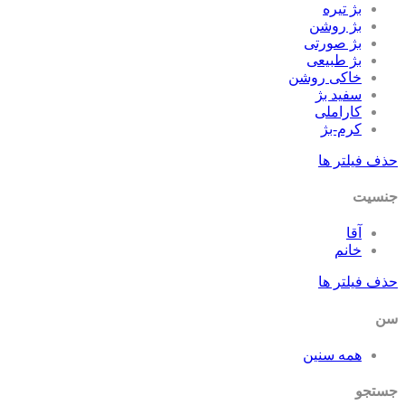
بژ تیره
بژ روشن
بژ صورتی
بژ طبیعی
خاکی روشن
سفید بژ
کاراملی
کرم-بژ
حذف فیلتر ها
جنسیت
آقا
خانم
حذف فیلتر ها
سن
همه سنین
جستجو