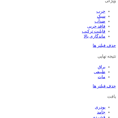
ویژگی
چرب
سبک
ضدآب
فاقد چربی
قابلیت ترکیب
ماندگاری بالا
حذف فیلتر ها
نتیجه نهایی
براق
طبیعی
مات
حذف فیلتر ها
بافت
پودری
جامد
فشرده