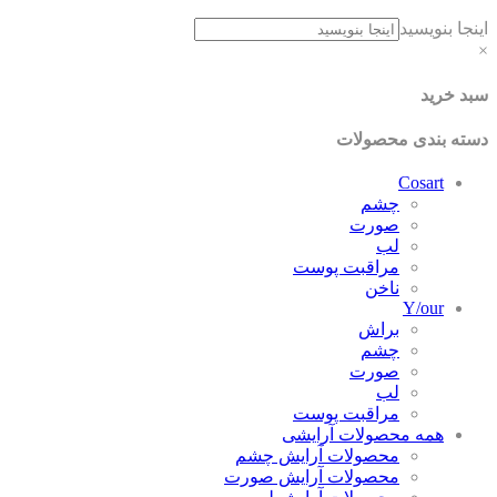
اینجا بنویسید
×
سبد خرید
دسته بندی محصولات
Cosart
چشم
صورت
لب
مراقبت پوست
ناخن
Y/our
براش
چشم
صورت
لب
مراقبت پوست
همه محصولات آرایشی
محصولات آرایش چشم
محصولات آرایش صورت