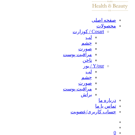
صفحه اصلی
محصولات
Cosart / کوزارت
لب
چشم
صورت
مراقبت پوست
ناخن
Y/our / یور
لب
چشم
صورت
مراقبت پوست
براش
درباره ما
تماس با ما
حساب کاربری/عضویت
0