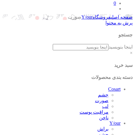
0
صفحه اصلی
فروشگاه
Y/our
صورت
پرش به محتوا
جستجو
اینجا بنویسید
×
سبد خرید
دسته بندی محصولات
Cosart
چشم
صورت
لب
مراقبت پوست
ناخن
Y/our
براش
چشم