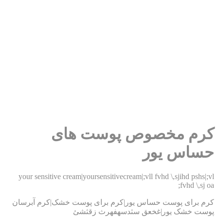
رم مخصوص پوست های
ساس یور
your sensitive cream|yoursensitivecream|;vll fvhd \,sjihd pshs|
fvhd \,sj 
م برای پوست حساس یور|کرم برای پوست خشک|کرم آبرسان
ست خشک یور|غخعق سثدسهفهرث زقثشئ