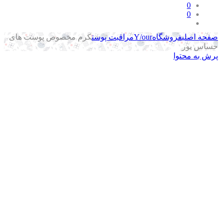
0
0
حه اصلی
فروشگاه
Y/our
مراقبت پوست
کرم مخصوص پوست های
اس یور
ش به محتوا