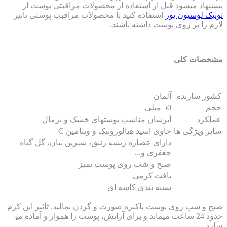
شنهاد میشود قبل از استفاده از محصولات مراقبتی پوست از
نیک لوسیون یور
استفاده کنید تا محصولات مراقبت پوستی تاثیر
م را بر روی پوست داشته باشند.
خصات کلی
ور سازنده
آلمان
م
50 میلی
لکرد
آبرسان مناسب پوستهای خشک و نرمال
یر ویژگی ها
حاوی اسید هیالورونیک و ویتامین C
دارای عصاره ریشه زنبق، شیرین بیان، گل گیاه
جعفری و...
صبح و شب روی پوست تمیز
بافت کرمی
بسته بندی کاسه ای
ح و شب روی پوست پاکیزه صورت و گردن بمالید. تاثیر این کرم
حدود 24 ساعت می­ماند و برای آرایش، پوست را هموار و آماده می­
زد.