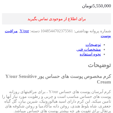
5,550,0
تومان
برای اطلاع از موجودی تماس بگیرید
اره پروانه بهداشتی:
1048544702375561
دسته:
Y/our
,
مراقبت
ست
توضیحات
مشخصات فنی
نحوه استفاده
ضیحات
کرم مخصوص پوست های حساس یور Y/our Sensitive
Cre
کرم آبرسان پوست های حساس Y/our ، برای مراقبتهای روزانه
ست های حساس مناسب است و چربی و رطوبت مورد نیاز آنها را
ین می­کند. این کرم دارای اسید هیالورونیک، شیرین بیان، گل گیاه
فری، شاه بلوط هندی، روغن دانه ماکادمیا و روغن شکوفه­ های
تقال برای تقویت هر چه بیشتر پوست های حساس میباشد.