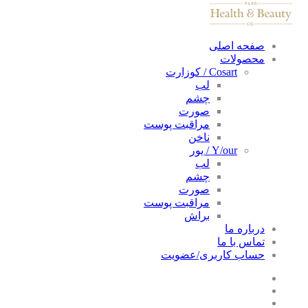
صفحه اصلی
محصولات
Cosart / کوزارت
لب
چشم
صورت
مراقبت پوست
ناخن
Y/our / یور
لب
چشم
صورت
مراقبت پوست
براش
درباره ما
تماس با ما
حساب کاربری/عضویت