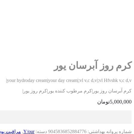
کرم روز آبرسان یور
your hydroday cream|your day cream|;vl v,c d,v|;vl Hfvshk v,c d,v|
کرم آبرسان روز یور|کرم مرطوب کننده یور|کرم روز یور|
5,000,000
تومان
شماره پروانه بهداشتی:
9045836852884776
دسته:
Y/our
,
مراقبت پو