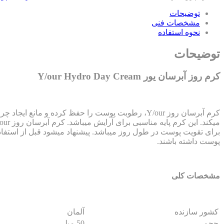
توضیحات
مشخصات فنی
نحوه استفاده
توضیحات
کرم روز آبرسان یور Y/our Hydro Day Cream
کرم آبرسان روز Y/our، رطوبت پوست را حفظ کرده و 
برای تقویت پوست در طول روز میباشد. پیشنهاد میشود قبل از استف
پوست داشته باشند.
مشخصات کلی
کشور سازنده
آلمان
حجم
50 میلی