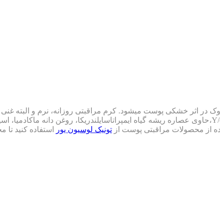
مانع ایجاد چروک در اثر خشکی پوست می­شود. کرم مراقبتی روزانه، نرم و البته
می­کند. این کرم پایه مناسبی برای آرایش می­باشد. کرم آبرسان روز Y/our،حاوی عصاره ریشه گیاه ایمپراتاسایلندر
اده از محصولات مراقبتی پوست از
تونیک لوسیون یور
استفاده کنید تا م