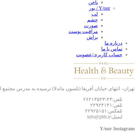
ناخن
Y/our / یور
لب
چشم
صورت
مراقبت پوست
براش
درباره ما
تماس با ما
حساب کاربری/عضویت
تهران– انتهای خیابان آفریقا (نلسون ماندلا) نرسیده به مدرس مجتمع اداری الهیه طبقه
تلفن:۲۴-۲۶۲۱۳۵۲۳
تلفن:۲۲۹۲۴۱۴۱
تلفکس:۲۲۹۲۵۱۵۱
ایمیل:info@phb.ir
Y/our Instagram