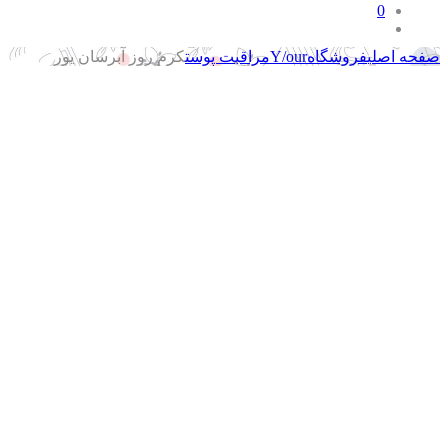
0
صفحه اصلی
فروشگاه
Y/our
مراقبت پوست
کرم روز آبرسان یور
پرش
به
محتوا