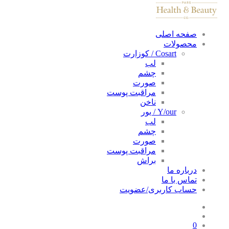
صفحه اصلی
محصولات
Cosart / کوزارت
لب
چشم
صورت
مراقبت پوست
ناخن
Y/our / یور
لب
چشم
صورت
مراقبت پوست
براش
درباره ما
تماس با ما
حساب کاربری/عضویت
0