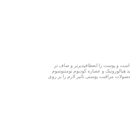
 غنی است و پوست را انعطاف­پذیرتر و صاف تر
یکا، روغن دانه ماکادمیا، اسید هیالورونیک و عصاره کودیوم تومنتوسوم
حصولات مراقبت پوستی تاثیر لازم را بر روی