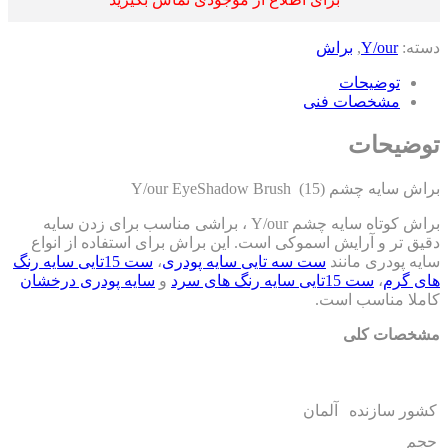
ته:
Y/our
,
براش
توضیحات
مشخصات فنی
ضیحات
سایه چشم (15) Y/our EyeShadow Brush
براش کوتاه سایه چشم Y/our ، براشی مناسب برای زدن سایه
یق تر و آرایش اسموکی است. این براش برای استفاده از انواع
یه پودری مانند
ست سه تایی سایه پودری
،
ست 15تایی سایه رنگ
ی گرم
،
ست 15تایی سایه رنگ های سرد
و
سایه پودری درخشان
ملا مناسب است.
خصات کلی
ور سازنده
آلمان
م