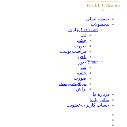
صفحه اصلی
محصولات
Cosart / کوزارت
لب
چشم
صورت
مراقبت پوست
ناخن
Y/our / یور
لب
چشم
صورت
مراقبت پوست
براش
درباره ما
تماس با ما
حساب کاربری/عضویت