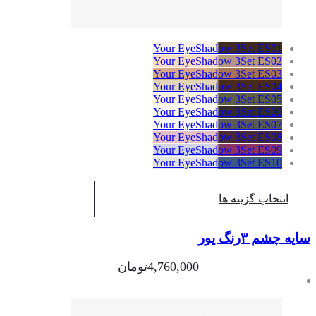
Your EyeShadow 3Set ES01
Your EyeShadow 3Set ES02
Your EyeShadow 3Set ES03
Your EyeShadow 3Set ES04
Your EyeShadow 3Set ES05
Your EyeShadow 3Set ES06
Your EyeShadow 3Set ES07
Your EyeShadow 3Set ES08
Your EyeShadow 3Set ES09
Your EyeShadow 3Set ES10
انتخاب گزینه ها
ه چشم ۳رنگ یور
4,760,000
تومان