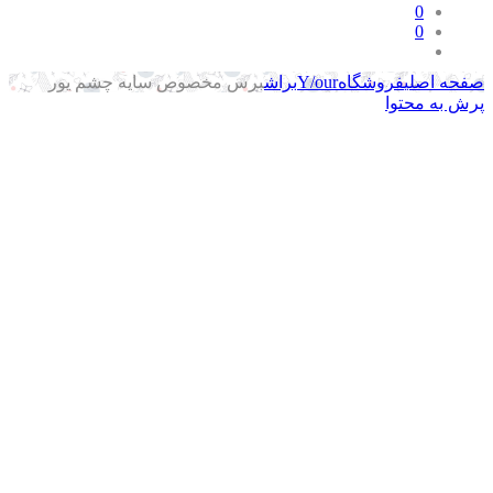
0
0
حه اصلی
فروشگاه
Y/our
براش
برس مخصوص سایه چشم یور
ش به محتوا