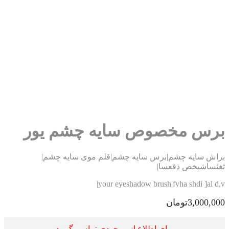
رس مخصوص سایه چشم یور
اش سایه چشم|برس سایه چشم|قلم موی سایه چشم|
ثساشیخص ذقعسا|
your eyeshadow brush|fvha shdi ]al d
3,000,0
تومان
برای اطلاع از موجودی تماس بگیرید