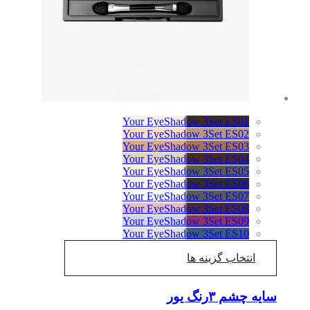
Your EyeShadow 3Set ES01
Your EyeShadow 3Set ES02
Your EyeShadow 3Set ES03
Your EyeShadow 3Set ES04
Your EyeShadow 3Set ES05
Your EyeShadow 3Set ES06
Your EyeShadow 3Set ES07
Your EyeShadow 3Set ES08
Your EyeShadow 3Set ES09
Your EyeShadow 3Set ES10
انتخاب گزینه ها
سایه چشم ۳رنگ یور