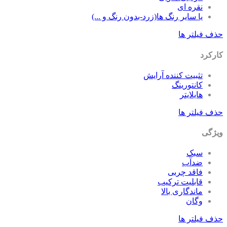
نقره ای
یا سایر رنگ ها(زرد-بدون رنگ و ...)
ف فیلتر ها
رکرد
تثبیت کننده آرایش
کانتورینگ
هایلایتر
ف فیلتر ها
ژگی
سبک
ضدآب
فاقد چربی
قابلیت ترکیب
ماندگاری بالا
وگان
ف فیلتر ها