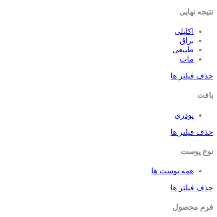
جه نهایی
اکلیلی
براق
طبیعی
مات
ف فیلتر ها
فت
پودری
ف فیلتر ها
ع پوست
همه پوست ها
ف فیلتر ها
م محصول