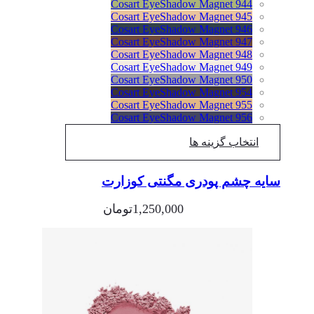
Cosart EyeShadow Magnet 944
Cosart EyeShadow Magnet 945
Cosart EyeShadow Magnet 946
Cosart EyeShadow Magnet 947
Cosart EyeShadow Magnet 948
Cosart EyeShadow Magnet 949
Cosart EyeShadow Magnet 950
Cosart EyeShadow Magnet 954
Cosart EyeShadow Magnet 955
Cosart EyeShadow Magnet 956
انتخاب گزینه ها
سایه چشم پودری مگنتی کوزارت
1,250,000
تومان