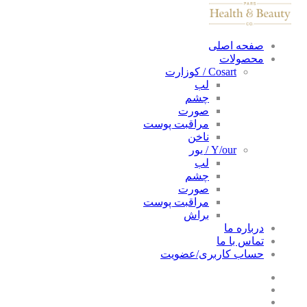
صفحه اصلی
محصولات
Cosart / کوزارت
لب
چشم
صورت
مراقبت پوست
ناخن
Y/our / یور
لب
چشم
صورت
مراقبت پوست
براش
درباره ما
تماس با ما
حساب کاربری/عضویت