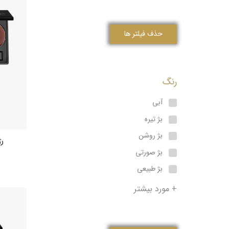
حذف فیلتر ها
رنگ
آبی
بژ تیره
بژ روشن
رژ
بژ صورتی
بژ طبیعی
+ مورد بیشتر