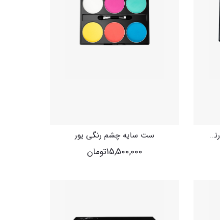
ست سایه چشم ۱۵رنگ یور (رنگ ‌های سرد)
ست سایه چشم رنگی یور
15,500,000
تومان