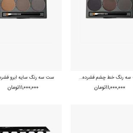
Your Ey
You
ست سه رنگ خط چشم فشرده یور
11,000,000
تومان
11,000,000
تومان