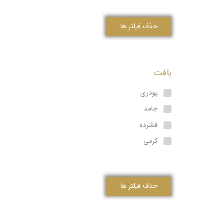
حذف فیلتر ها
بافت
پودری
جامد
فشرده
کرمی
حذف فیلتر ها