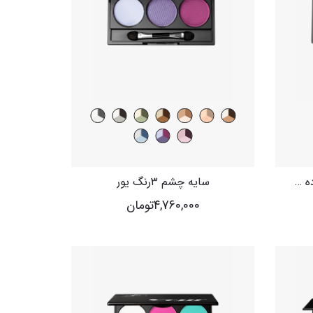
ست سه رنگ سایه ابرو فشرده یور
سایه چشم ۳رنگ یور
4,760,000
تومان