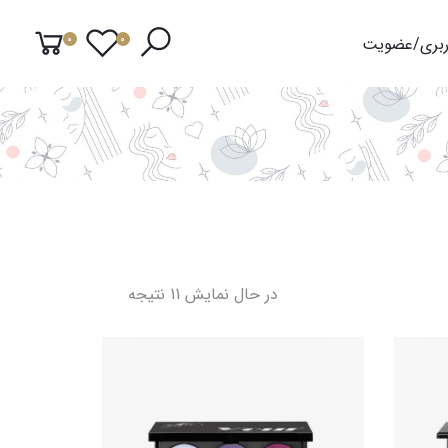
ربری/عضویت
0
0
Sorted
در حال نمایش 11 نتیجه
by
latest