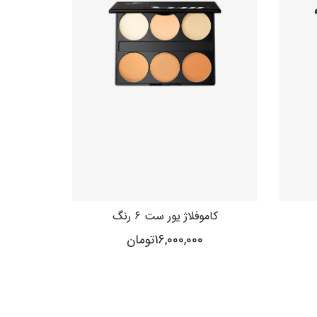
کاموفلاژ یور ست ۶ رنگ
16,000,000
تومان