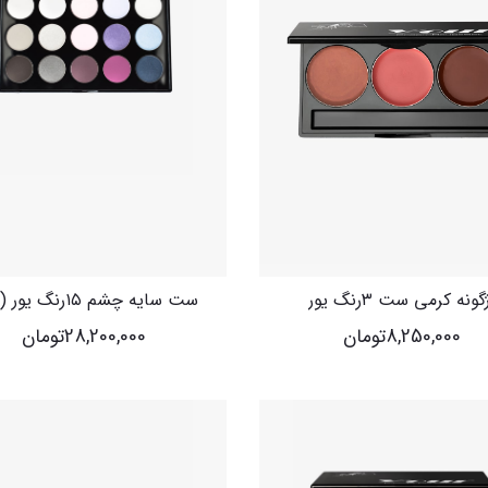
گونه کرمی ست ۳رنگ یور
8,250,000
تومان
28,200,000
تومان