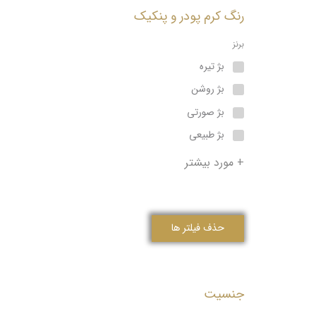
رنگ کرم پودر و پنکیک
برنز
بژ تیره
بژ روشن
بژ صورتی
بژ طبیعی
+ مورد بیشتر
حذف فیلتر ها
جنسیت