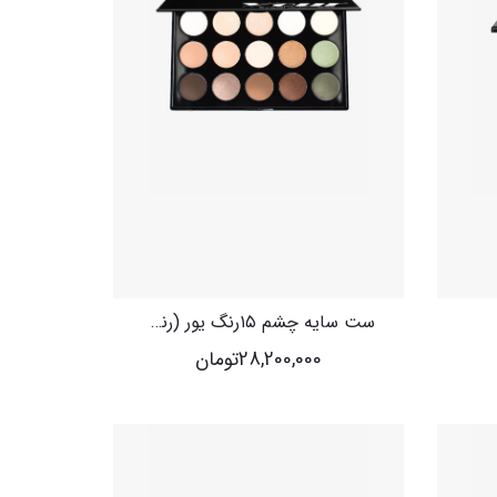
ست سایه چشم ۱۵رنگ یور (رنگ های گرم)
28,200,000
تومان