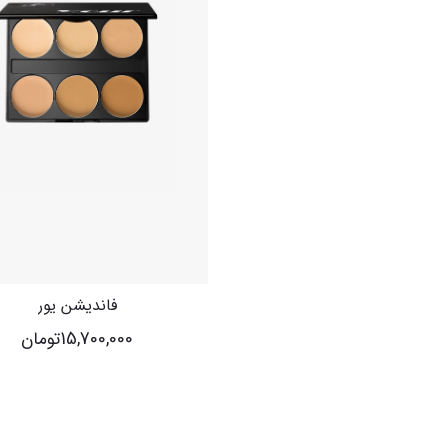
فاندیشن یور
15,700,000
تومان