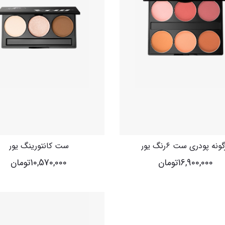
گونه پودری ست ۶رنگ یور
ست کانتورینگ یور
16,900,000
تومان
10,570,000
تومان