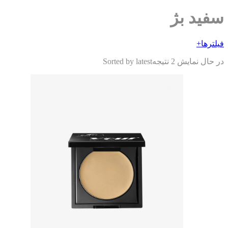
فید بژ
ترها
+
حال نمایش 2 نتیجه
Sorted by latest