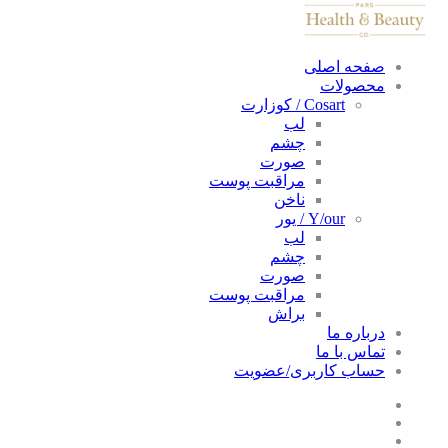
صفحه اصلی
محصولات
Cosart / کوزارت
لب
چشم
صورت
مراقبت پوست
ناخن
Y/our / یور
لب
چشم
صورت
مراقبت پوست
براش
درباره ما
تماس با ما
حساب کاربری/عضویت