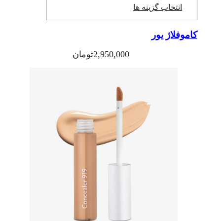
انتخاب گزینه ها
کاموفلاژ یور
2,950,000
تومان