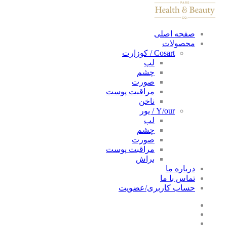
صفحه اصلی
محصولات
Cosart / کوزارت
لب
چشم
صورت
مراقبت پوست
ناخن
Y/our / یور
لب
چشم
صورت
مراقبت پوست
براش
درباره ما
تماس با ما
حساب کاربری/عضویت