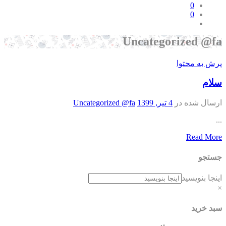
0
0
Uncategorized @
ش به محتوا
ام
سال شده در
4 تیر, 1399
Uncategorized @fa
Read Mo
تجو
جا بنویسید
د خرید