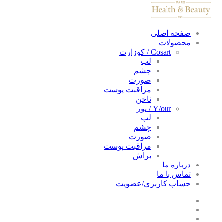
صفحه اصلی
محصولات
Cosart / کوزارت
لب
چشم
صورت
مراقبت پوست
ناخن
Y/our / یور
لب
چشم
صورت
مراقبت پوست
براش
درباره ما
تماس با ما
حساب کاربری/عضویت