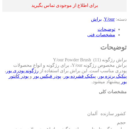
برای اطلاع از موجودی تماس بگیرید
ته:
Y/our
,
براش
توضیحات
مشخصات فنی
ضیحات
ژگونه (11) Y/our Powder Brush
براش مخصوص رژگونه Y/our، برای رژگونه و انواع محصولات
دری مناسب است. این براش برای استفاده از
رژگونه پودری یور
،
یک برنزه یور
،
پیکیک فشرده یور
،
پودر فیکس یور
و
پودر کانتور
پیشنهاد میشود.
خصات کلی
ور سازنده
آلمان
م