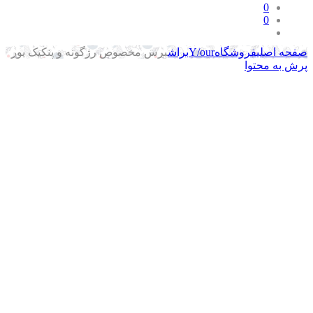
0
0
حه اصلی
فروشگاه
Y/our
براش
برس مخصوص رژگونه و پنکیک یور
ش به محتوا