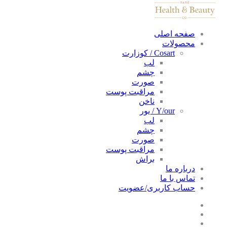
صفحه اصلی
محصولات
Cosart / کوزارت
لب
چشم
صورت
مراقبت پوست
ناخن
Y/our / یور
لب
چشم
صورت
مراقبت پوست
براش
درباره ما
تماس با ما
حساب کاربری/عضویت