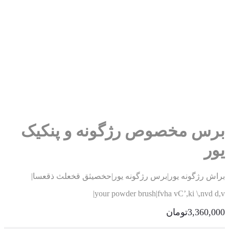
رس مخصوص رژگونه و پنکیک
ر
اش رژگونه یور|برس رژگونه یور|حخصیثق قخعلث ذقعسا|
your powder brush|fvha vC’,ki \,nvd d
3,360,0
تومان