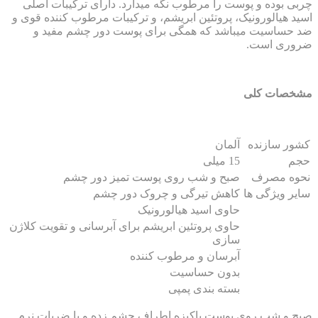
بی بوده و پوست را مرطوب نگه می­دارد. دارای ترکیبات اصلی
ید هیالورونیک، پروتئین ابریشم، و ترکیبات مرطوب کننده قوی و
 حساسیت میباشد که همگی برای پوست دور چشم مفید و
وری است.
خصات کلی
ور سازنده
آلمان
م
15 میلی
وه مصرف
صبح و شب روی پوست تمیز دور چشم
یر ویژگی ها
کاهش تیرگی و چروک دور چشم
حاوی اسید هیالورونیک
حاوی پروتئین ابریشم برای آبرسانی و تقویت کلاژن
سازی
آبرسان و مرطوب کننده
بدون حساسیت
بسته بندی پمپی
ح و شب روی پوست پاکیزه اطراف چشم زده و با ضربات نرم