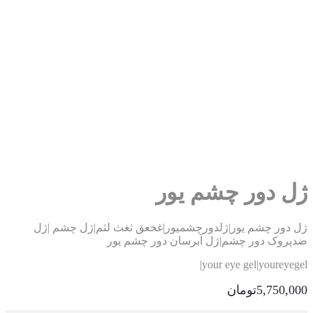
ل دور چشم یور
 دور چشم یور|ژلدورچشمیور|غخعق ثغث لثم|ژل چشم |ژل
پروک دور چشم|ژل آبرسان دور چشم یور
your eye gel|youreyeg
5,750,0
تومان