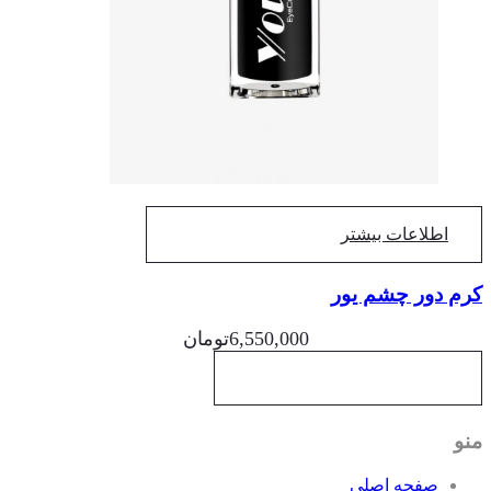
اطلاعات بیشتر
م دور چشم یور
6,550,000
تومان
و
صفحه اصلی