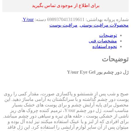
برای اطلاع از موجودی تماس بگیرید
اره پروانه بهداشتی:
6989370413119611
دسته:
Y/our
,
صولات مراقبت پوستی
,
مراقبت پوست
توضیحات
مشخصات فنی
نحوه استفاده
ضیحات
ور چشم یور Y/our Eye Gel
ح و شب پس از شستشو و پاکسازی صورت، مقدار کمی را روی
ست دور چشم گذاشته و با سرانگشتان به آرامی ماساژ دهید. این
صول برای پایه آرایش چشم و برای پوست های خشک بسیار
مناسب است. ژل دور چشم Y/our، ترمیم کننده چروک های ریز
شی از خشکی پوست ، حلقه ­های تیره و سیاهی دور چشم می­باشد.
ی افرادی که از لنز و یا عینک استفاده می­کنند نیز ایده­ آل بوده و
توان پس از آن سایر لوازم آرایشی را استفاده کرد. این ژل فاقد