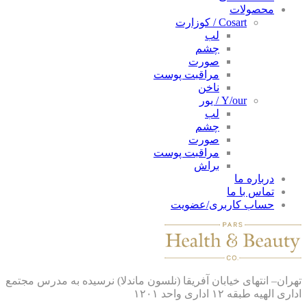
محصولات
Cosart / کوزارت
لب
چشم
صورت
مراقبت پوست
ناخن
Y/our / یور
لب
چشم
صورت
مراقبت پوست
براش
درباره ما
تماس با ما
حساب کاربری/عضویت
ان– انتهای خیابان آفریقا (نلسون ماندلا) نرسیده به مدرس مجتمع
 الهیه طبقه ۱۲ اداری واحد ۱۲۰۱