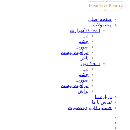
صفحه اصلی
محصولات
Cosart / کوزارت
لب
چشم
صورت
مراقبت پوست
ناخن
Y/our / یور
لب
چشم
صورت
مراقبت پوست
براش
درباره ما
تماس با ما
حساب کاربری/عضویت