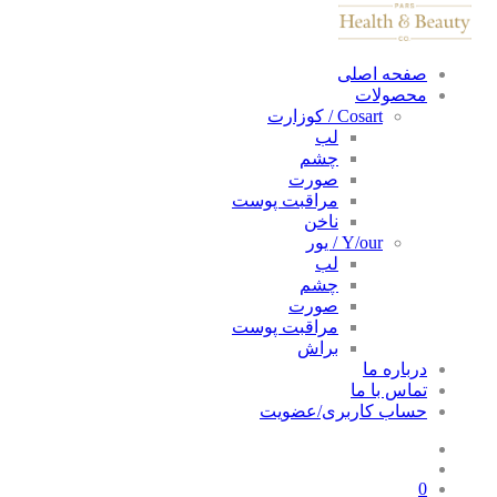
صفحه اصلی
محصولات
Cosart / کوزارت
لب
چشم
صورت
مراقبت پوست
ناخن
Y/our / یور
لب
چشم
صورت
مراقبت پوست
براش
درباره ما
تماس با ما
حساب کاربری/عضویت
0