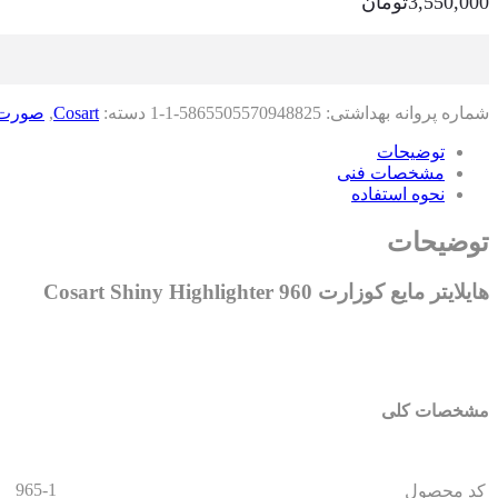
3,550,000
تومان
شماره پروانه بهداشتی:
5865505570948825-1-1
دسته:
Cosart
,
صورت
توضیحات
مشخصات فنی
نحوه استفاده
توضیحات
هایلایتر مایع کوزارت 960 Cosart Shiny Highlighter
مشخصات کلی
965-1
کد محصول