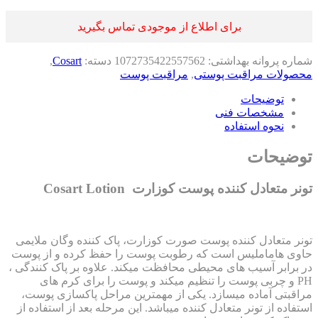
برای اطلاع از موجودی تماس بگیرید
اره پروانه بهداشتی:
1072735422557562
دسته:
Cosart
,
صولات مراقبت پوستی
,
مراقبت پوست
توضیحات
مشخصات فنی
نحوه استفاده
ضیحات
ر متعادل کننده پوست کوزارت Cosart Lotion
نر متعادل کننده پوست صورت کوزارت، پاک کننده وگان ملایمی
وی هاماملیس است که رطوبت پوست را حفظ کرده و از پوست
 برابر آسیب های محیطی محافظت میکند. علاوه بر پاک کنندگی ،
PH و چربی پوست را تنظیم میکند و پوست را برای کرم های
اقبتی آماده میسازد. یکی از مهمترین مراحل پاکسازی پوست،
فاده از تونر متعادل کننده میباشد. این مرحله بعد از استفاده از