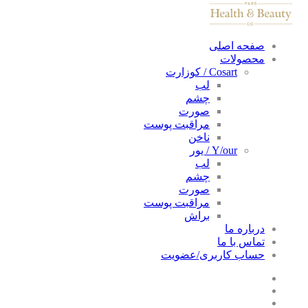
صفحه اصلی
محصولات
Cosart / کوزارت
لب
چشم
صورت
مراقبت پوست
ناخن
Y/our / یور
لب
چشم
صورت
مراقبت پوست
براش
درباره ما
تماس با ما
حساب کاربری/عضویت