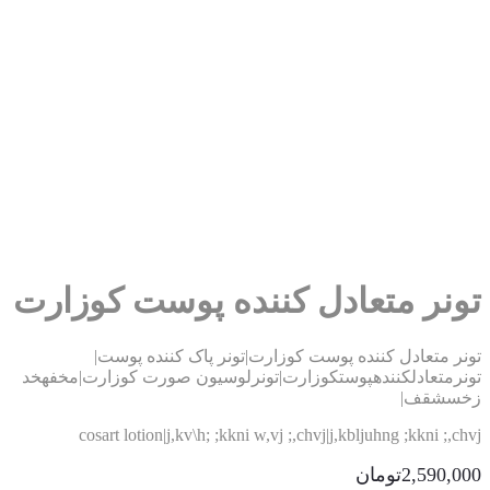
ونر متعادل کننده پوست کوزارت
نر متعادل کننده پوست کوزارت|تونر پاک کننده پوست|
نرمتعادلکنندهپوستکوزارت|تونرلوسیون صورت کوزارت|مخفهخد
سشقف|
cosart lotion|j,kv\h; ;kkni w,vj ;,chvj|j,kbljuhng ;kkni ;,c
2,590,0
تومان