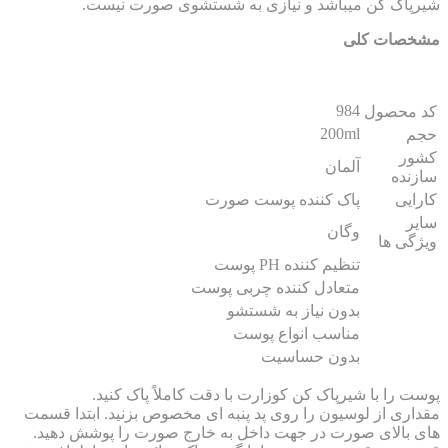
رپاک کن میباشد و نیازی به شستشوی صورت نیست.
خصات کلی
984
 محصول
200ml
م
ور
آلمان
زنده
رایی
پاک کننده پوست صورت
یر
وگان
ژگی ها
تنظیم کننده PH پوست
متعادل کننده چربی پوست
بدون نیاز به شستشو
مناسب انواع پوست
بدون حساسیت
ت را با شیرپاک کن کوزارت با دقت کاملاً پاک کنید.
داری از لوسیون را روی پد پنبه ای مخصوص بزنید. ابتدا قسمت
ی بالای صورت در جهت داخل به خارج صورت را پوشش دهید.