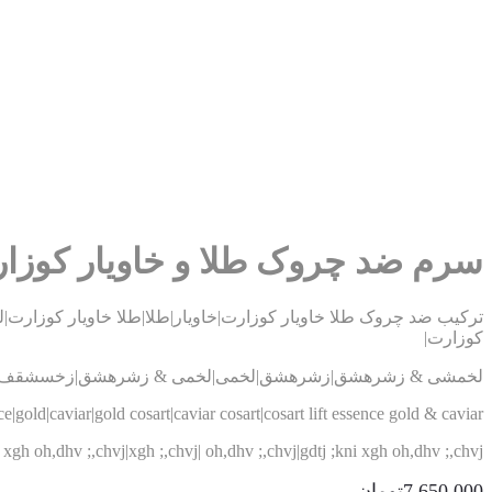
سرم ضد چروک طلا و خاویار کوزا
کوزارت|
لخمشی & زشرهشق|زشرهشق|لخمی|لخمی & زشرهشق|زخسشقف ل
ce|gold|caviar|gold cosart|caviar cosart|cosart lift essence gold & caviar|
f xgh oh,dhv ;,chvj|xgh ;,chvj| oh,dhv ;,chvj|gdtj ;kni xgh oh,dhv ;,chvj|
7,650,000
تومان