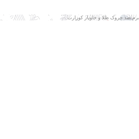
م ضد چروک طلا و خاویار کوزارت