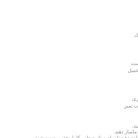
ک
وست
 عسل
زی
 تمیز
د.
اساژ دهید.
مه دهید تا تمام مواد به طور کامل جذب پوست شود.