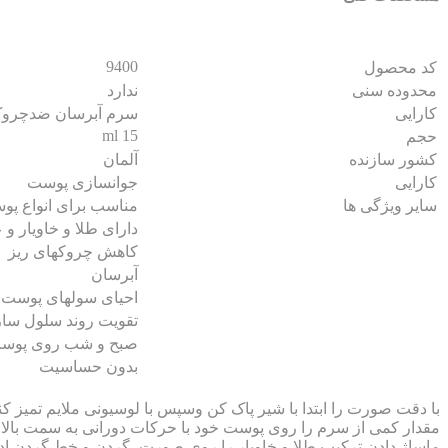
9400
کد محصول
محدوده سنی
ندارد
کارایی
سرم آبرسان ضدچرو
15 ml
حجم
کشور سازنده
آلمان
کارایی
جوانسازی پوست
سایر ویژگی ها
مناسب برای انواع پ
دارای طلا و خاویار و
کاهش چروکهای ریز
آبرسان
احیای سولهای پوست
تقویت روند سلول سا
صبح و شب روی پوست
بدون حساسیت
با دقت صورت را ابتدا با شیر پاک کن وسپس با لوسیونی ملایم تمیز کنی
مقدار کمی از سرم را روی پوست خود با حرکات دورانی به سمت بالا م
ماساژ دادن ترکیب طلا و خاویار را روی صورت، گردن و خط گردن ادا