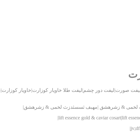
رت
خمی & زشرهشق |مهبف ثسسثدزث لخمی & زشرهشق|
lift essence gold & caviar cosart|lift essen
jv;d