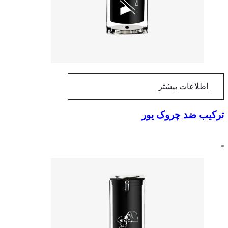
اطلاعات بیشتر
ترکیب ضد چروک یور