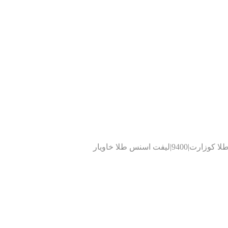
ترکیب ضد چروک طلا خاویار کوزارت|خاویار|طلا|طلا خاویار کوزارت|لیفت صورت|لیفت دور چشم|لیفت طلا خاویار کوزارت|خاویار کوزارت|طلا کوزارت|9400|لیفت اسنس طلا خاویار