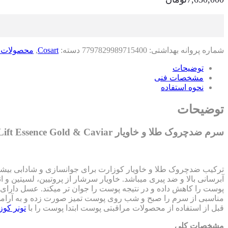
شماره پروانه بهداشتی:
7797829989715400
دسته:
Cosart
,
محصولات 
توضیحات
مشخصات فنی
نحوه استفاده
توضیحات
سرم ضدچروک طلا و خاویار Cosart Lift Essence Gold & Caviar
ترکیب ضدچروک طلا و خاویار کوزارت برای جوانسازی و شادابی بیشت
آبرسانی بالا و ضد پیری میباشد. خاویار سرشار از پروتیین، لسیتین 
پوست را کاهش داده و در نتیجه پوست را جوان تر میکند. عسل دارای 
مناسبی از سرم را صبح و شب روی پوست تمیز صورت زده و به آرامی 
قبل از استفاده از محصولات مراقبتی پوست ابتدا پوست را با
تونر کوز
مشخصات کلی