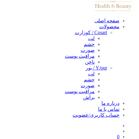
صفحه اصلی
محصولات
Cosart / کوزارت
لب
چشم
صورت
مراقبت پوست
ناخن
Y/our / یور
لب
چشم
صورت
مراقبت پوست
براش
درباره ما
تماس با ما
حساب کاربری/عضویت
0