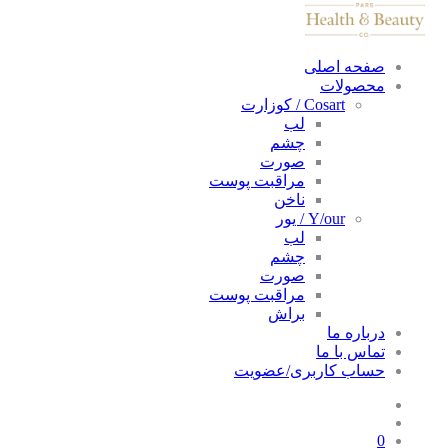
صفحه اصلی
محصولات
Cosart / کوزارت
لب
چشم
صورت
مراقبت پوست
ناخن
Y/our / یور
لب
چشم
صورت
مراقبت پوست
براش
درباره ما
تماس با ما
حساب کاربری/عضویت
0