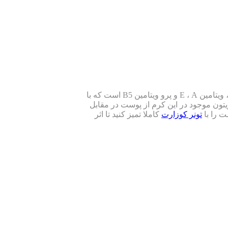
کرم ضدچروک Q10 کوزارت، چروکهای سطحی پوست را کاهش میدهد و پوست را لطیف و شفاف میکند. حاوی ترکیباتی مانند کوآنزیم Q10، ویتامین E ، A و پرو ویتامین B5 است که با
تون موجود در این کرم از پوست در مقابل
ت را با
تونر کوزارت
کاملا تمیز کنید تا اثر