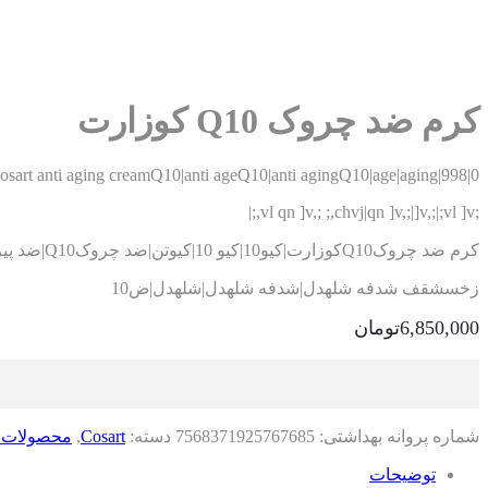
کرم ضد چروک Q10 کوزارت
osart anti aging creamQ10|anti ageQ10|anti agingQ10|age|aging|998|0
;vl qn ]v,; ;,chvj|qn ]v,;|]v,;|;vl ]v,;|
کرم ضد چروکQ10کوزارت|کیو10|کیو 10|کیوتن|ضد چروکQ10|ضد پیریQ10|پیری|کرم ضد چروکQ10|ضدچروک کیوتن|کرم ضد چروک کیوتن|
زخسشقف شدفه شلهدل|شدفه شلهدل|شلهدل|ض10
6,850,000
تومان
شماره پروانه بهداشتی:
7568371925767685
دسته:
Cosart
,
محصولات 
توضیحات