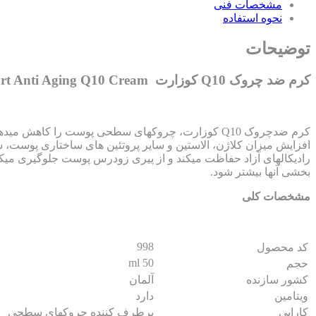
مشخصات فنی
نحوه استفاده
توضیحات
کرم ضد چروک Q10 کوزارت Cosart Anti Aging Q10 Cream
افزایش میزان کلاژن، الاستین و سایر پروتئین های ساختاری پوست، 
رادیکالهای آزاد حفاظت میکند و از پیری زودرس پوست جلوگیری میکن
بخشی آنها بیشتر شود.
مشخصات کلی
998
کد محصول
50 ml
حجم
کشور سازنده
آلمان
ویتامین
دارد
کارایی
برطرف کننده چروکهای سطحی