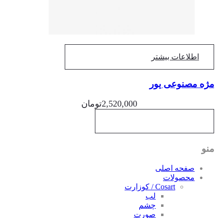
اطلاعات بیشتر
ه مصنوعی یور
2,520,000
تومان
و
صفحه اصلی
محصولات
Cosart / کوزارت
لب
چشم
صورت