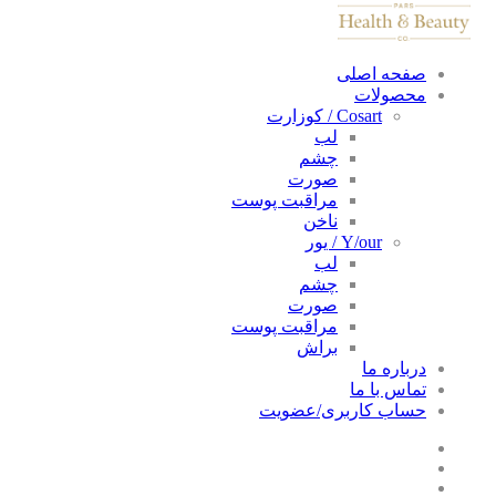
صفحه اصلی
محصولات
Cosart / کوزارت
لب
چشم
صورت
مراقبت پوست
ناخن
Y/our / یور
لب
چشم
صورت
مراقبت پوست
براش
درباره ما
تماس با ما
حساب کاربری/عضویت