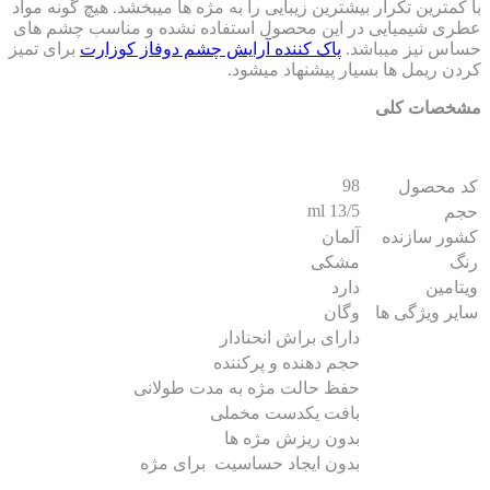
کمترین تکرار بیشترین زیبایی را به مژه ها میبخشد. هیچ گونه مواد
ری شیمیایی در این محصول استفاده نشده و مناسب چشم های
اس نیز میباشد.
پاک کننده آرایش چشم دوفاز کوزارت
برای تمیز
دن ریمل ها بسیار پیشنهاد میشود.
خصات کلی
98
 محصول
13/5 ml
م
ور سازنده
آلمان
گ
مشکی
تامین
دارد
یر ویژگی ها
وگان
دارای براش انحنادار
حجم دهنده و پرکننده
حفظ حالت مژه به مدت طولانی
بافت یکدست مخملی
بدون ریزش مژه ها
بدون ایجاد حساسیت برای مژه