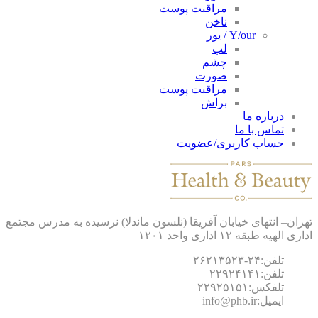
مراقبت پوست
ناخن
Y/our / یور
لب
چشم
صورت
مراقبت پوست
براش
درباره ما
تماس با ما
حساب کاربری/عضویت
ان– انتهای خیابان آفریقا (نلسون ماندلا) نرسیده به مدرس مجتمع
 الهیه طبقه ۱۲ اداری واحد ۱۲۰۱
تلفن:۲۴-۲۶۲۱۳۵۲۳
تلفن:۲۲۹۲۴۱۴۱
تلفکس:۲۲۹۲۵۱۵۱
ایمیل:info@phb.ir