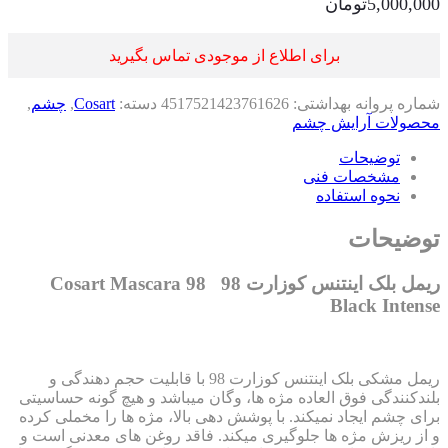
5,000,0
تومان
برای اطلاع از موجودی تماس بگیرید
اره پروانه بهداشتی:
4517521423761626
دسته:
Cosart
,
چشم
,
صولات آرایش چشم
توضیحات
مشخصات فنی
نحوه استفاده
ضیحات
ریمل بلک اینتنس کوزارت 98 Cosart Mascara 98
Black Inten
ریمل مشکی بلک اینتنس کوزارت 98 با قابلیت حجم دهندگی و
ندکنندگی فوق العاده مژه ها، وگان میباشد و هیچ گونه حساسیتی
ی چشم ایجاد نمیکند. با پوشش دهی بالا، مژه ها را مخملی کرده
از ریزش مژه ها جلوگیری میکند. فاقد روغن های معدنی است و