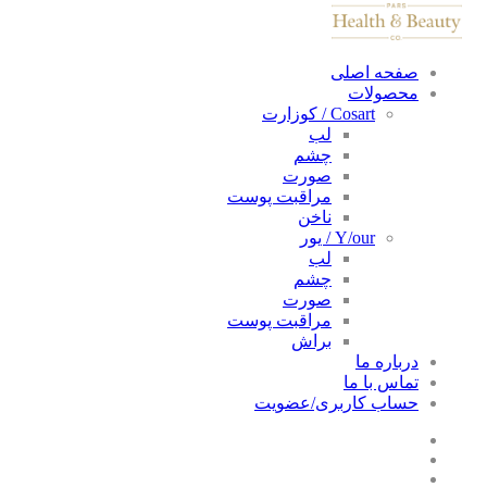
صفحه اصلی
محصولات
Cosart / کوزارت
لب
چشم
صورت
مراقبت پوست
ناخن
Y/our / یور
لب
چشم
صورت
مراقبت پوست
براش
درباره ما
تماس با ما
حساب کاربری/عضویت