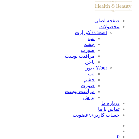
صفحه اصلی
محصولات
Cosart / کوزارت
لب
چشم
صورت
مراقبت پوست
ناخن
Y/our / یور
لب
چشم
صورت
مراقبت پوست
براش
درباره ما
تماس با ما
حساب کاربری/عضویت
0