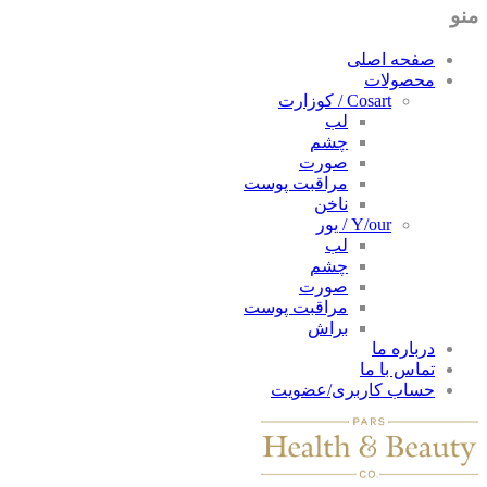
منو
صفحه اصلی
محصولات
Cosart / کوزارت
لب
چشم
صورت
مراقبت پوست
ناخن
Y/our / یور
لب
چشم
صورت
مراقبت پوست
براش
درباره ما
تماس با ما
حساب کاربری/عضویت