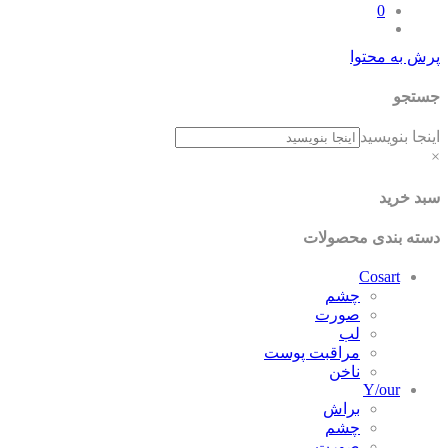
0
پرش به محتوا
جستجو
اینجا بنویسید
×
سبد خرید
دسته بندی محصولات
Cosart
چشم
صورت
لب
مراقبت پوست
ناخن
Y/our
براش
چشم
صورت