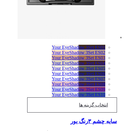
Your EyeShadow 3Set ES01
Your EyeShadow 3Set ES02
Your EyeShadow 3Set ES03
Your EyeShadow 3Set ES04
Your EyeShadow 3Set ES05
Your EyeShadow 3Set ES06
Your EyeShadow 3Set ES07
Your EyeShadow 3Set ES08
Your EyeShadow 3Set ES09
Your EyeShadow 3Set ES10
انتخاب گزینه ها
سایه چشم ۳رنگ یور