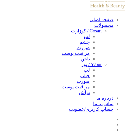
صفحه اصلی
محصولات
Cosart / کوزارت
لب
چشم
صورت
مراقبت پوست
ناخن
Y/our / یور
لب
چشم
صورت
مراقبت پوست
براش
درباره ما
تماس با ما
حساب کاربری/عضویت