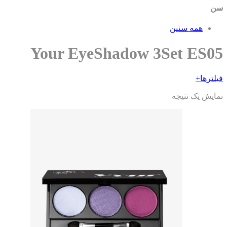
همه سنین
Your EyeShadow 3Set ES0
ترها
+
ایش یک نتیجه