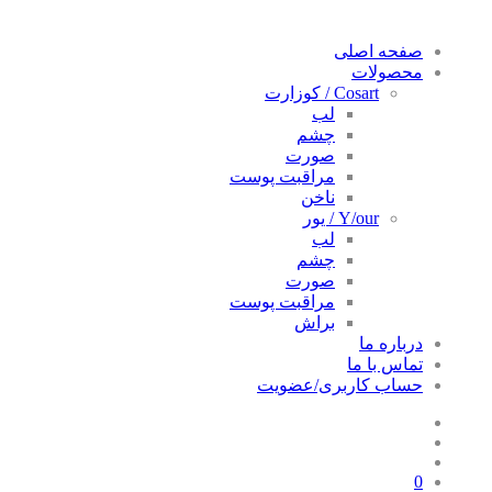
صفحه اصلی
محصولات
Cosart / کوزارت
لب
چشم
صورت
مراقبت پوست
ناخن
Y/our / یور
لب
چشم
صورت
مراقبت پوست
براش
درباره ما
تماس با ما
حساب کاربری/عضویت
0