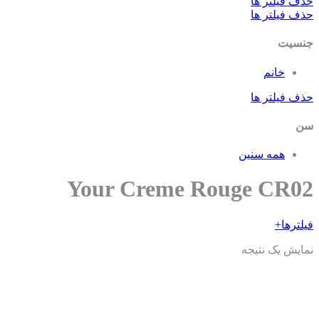
ف فیلتر ها
ف فیلتر ها
سیت
خانم
ف فیلتر ها
همه سنین
Your Creme Rouge CR0
ترها
+
ایش یک نتیجه