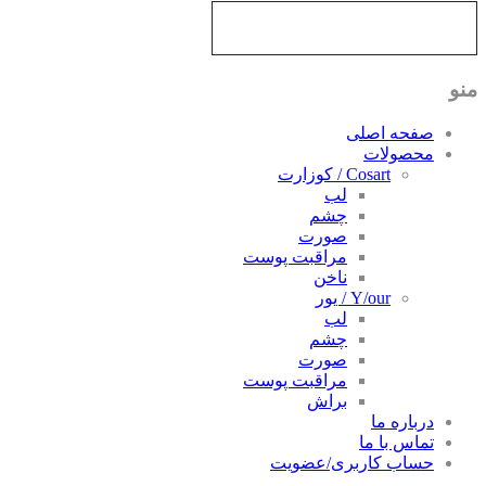
منو
صفحه اصلی
محصولات
Cosart / کوزارت
لب
چشم
صورت
مراقبت پوست
ناخن
Y/our / یور
لب
چشم
صورت
مراقبت پوست
براش
درباره ما
تماس با ما
حساب کاربری/عضویت