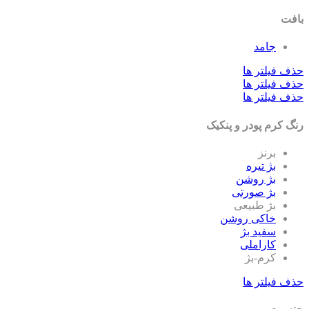
بافت
جامد
حذف فیلتر ها
حذف فیلتر ها
حذف فیلتر ها
رنگ کرم پودر و پنکیک
برنز
بژ تیره
بژ روشن
بژ صورتی
بژ طبیعی
خاکی روشن
سفید بژ
کاراملی
کرم-بژ
حذف فیلتر ها