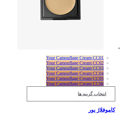
Your Camouflage Cream CC01
Your Camouflage Cream CC02
Your Camouflage Cream CC03
Your Camouflage Cream CC04
Your Camouflage Cream CC05
Your Camouflage Cream CC06
انتخاب گزینه ها
کاموفلاژ یور