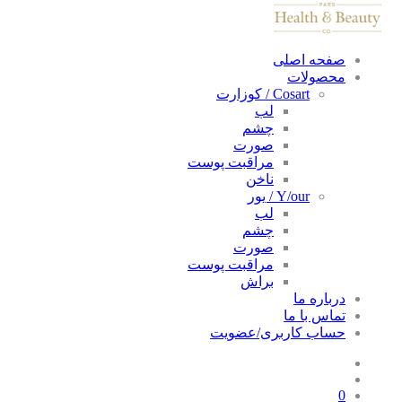
صفحه اصلی
محصولات
Cosart / کوزارت
لب
چشم
صورت
مراقبت پوست
ناخن
Y/our / یور
لب
چشم
صورت
مراقبت پوست
براش
درباره ما
تماس با ما
حساب کاربری/عضویت
0