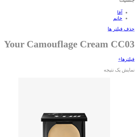
جنسیت
آقا
خانم
حذف فیلتر ها
Your Camouflage Cream CC03
فیلترها
+
نمایش یک نتیجه