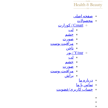
صفحه اصلی
محصولات
Cosart / کوزارت
لب
چشم
صورت
مراقبت پوست
ناخن
Y/our / یور
لب
چشم
صورت
مراقبت پوست
براش
درباره ما
تماس با ما
حساب کاربری/عضویت