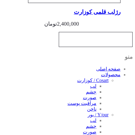
رژلب قلمی کوزارت
2,400,000
تومان
و
صفحه اصلی
محصولات
Cosart / کوزارت
لب
چشم
صورت
مراقبت پوست
ناخن
Y/our / یور
لب
چشم
صورت