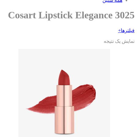
همه سنین
Cosart Lipstick Elegance 302
ترها
+
ایش یک نتیجه