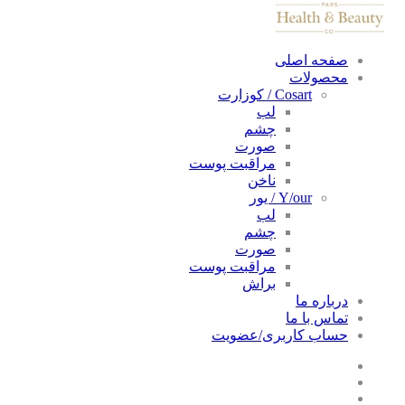
صفحه اصلی
محصولات
Cosart / کوزارت
لب
چشم
صورت
مراقبت پوست
ناخن
Y/our / یور
لب
چشم
صورت
مراقبت پوست
براش
درباره ما
تماس با ما
حساب کاربری/عضویت