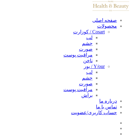
صفحه اصلی
محصولات
Cosart / کوزارت
لب
چشم
صورت
مراقبت پوست
ناخن
Y/our / یور
لب
چشم
صورت
مراقبت پوست
براش
درباره ما
تماس با ما
حساب کاربری/عضویت