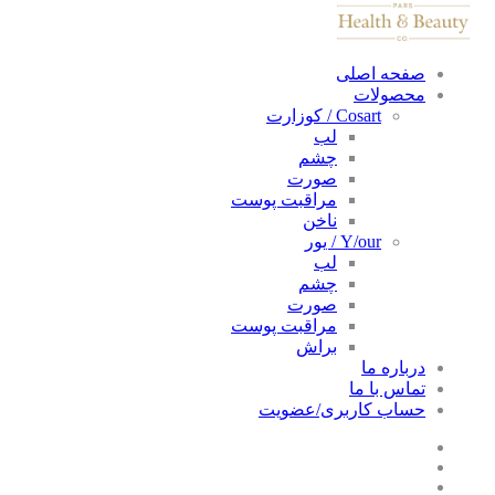
صفحه اصلی
محصولات
Cosart / کوزارت
لب
چشم
صورت
مراقبت پوست
ناخن
Y/our / یور
لب
چشم
صورت
مراقبت پوست
براش
درباره ما
تماس با ما
حساب کاربری/عضویت