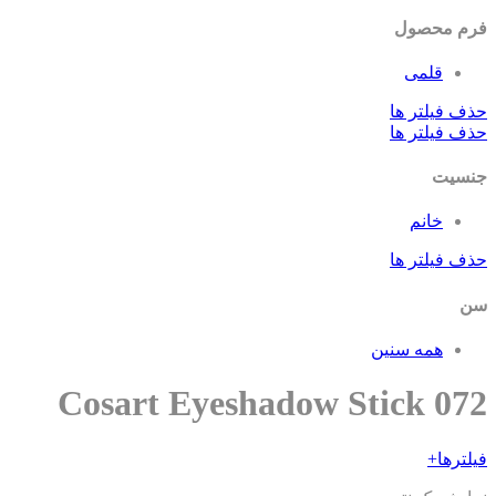
م محصول
قلمی
ف فیلتر ها
ف فیلتر ها
سیت
خانم
ف فیلتر ها
همه سنین
Cosart Eyeshadow Stick 07
ترها
+