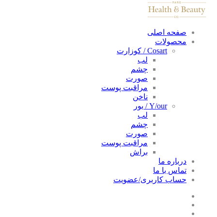
صفحه اصلی
محصولات
Cosart / کوزارت
لب
چشم
صورت
مراقبت پوست
ناخن
Y/our / یور
لب
چشم
صورت
مراقبت پوست
براش
درباره ما
تماس با ما
حساب کاربری/عضویت