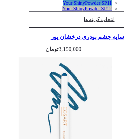
Your ShinyPowder SP11
Your ShinyPowder SP12
انتخاب گزینه ها
سایه چشم پودری درخشان یور
3,150,000
تومان