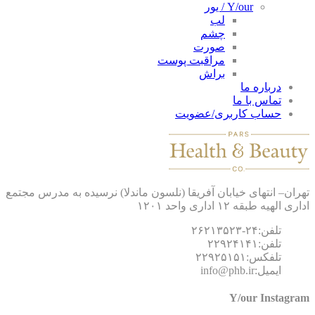
Y/our / یور
لب
چشم
صورت
مراقبت پوست
براش
درباره ما
تماس با ما
حساب کاربری/عضویت
ان– انتهای خیابان آفریقا (نلسون ماندلا) نرسیده به مدرس مجتمع
 الهیه طبقه ۱۲ اداری واحد ۱۲۰۱
تلفن:۲۴-۲۶۲۱۳۵۲۳
تلفن:۲۲۹۲۴۱۴۱
تلفکس:۲۲۹۲۵۱۵۱
ایمیل:info@phb.ir
Y/our Instagr