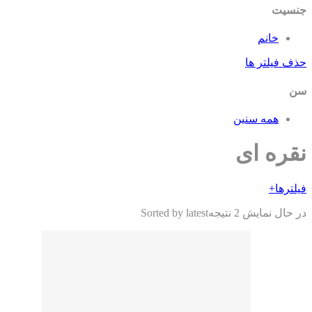
سیت
خانم
ف فیلتر ها
همه سنین
قره ای
ترها
+
حال نمایش 2 نتیجه
Sorted by latest