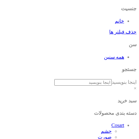
جنسیت
خانم
حذف فیلتر ها
سن
همه سنین
جستجو
اینجا بنویسید
×
سبد خرید
دسته بندی محصولات
Cosart
چشم
صورت