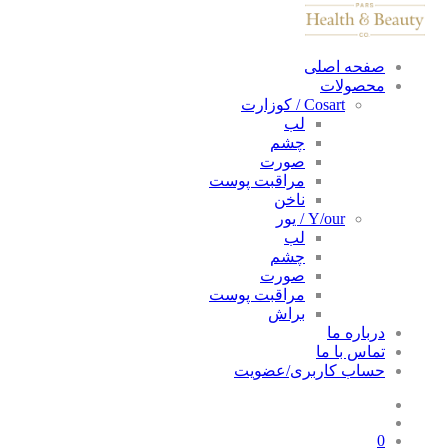
صفحه اصلی
محصولات
Cosart / کوزارت
لب
چشم
صورت
مراقبت پوست
ناخن
Y/our / یور
لب
چشم
صورت
مراقبت پوست
براش
درباره ما
تماس با ما
حساب کاربری/عضویت
0