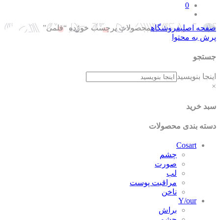
0
صفحه اصلی
فروشگاه
محصولات برچسب خورده “قلمی”
پرش به محتوا
جستجو
اینجا بنویسید
×
سبد خرید
دسته بندی محصولات
Cosart
چشم
صورت
لب
مراقبت پوست
ناخن
Y/our
براش
چشم