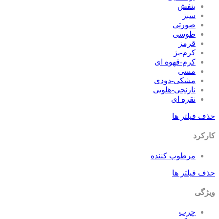
بنفش
سبز
صورتی
طوسی
قرمز
کرم-بژ
کرم-قهوه ای
مسی
مشکی-دودی
نارنجی-هلویی
نقره ای
حذف فیلتر ها
کارکرد
مرطوب کننده
حذف فیلتر ها
ویژگی
چرب