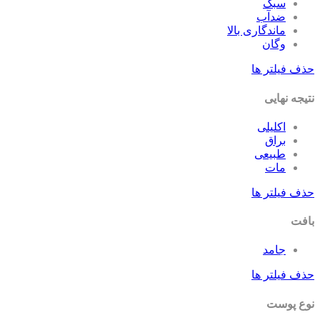
سبک
ضدآب
ماندگاری بالا
وگان
حذف فیلتر ها
نتیجه نهایی
اکلیلی
براق
طبیعی
مات
حذف فیلتر ها
بافت
جامد
حذف فیلتر ها
نوع پوست