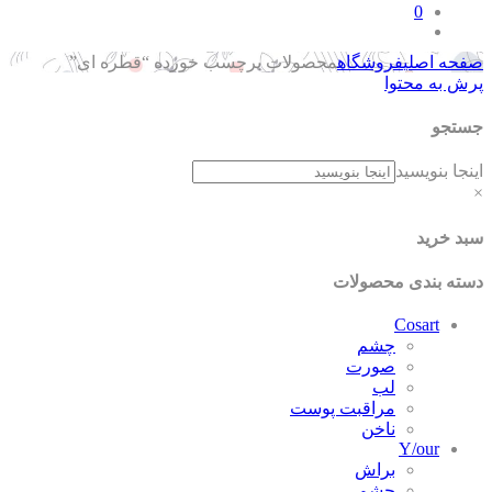
0
صفحه اصلی
فروشگاه
محصولات برچسب خورده “قطره ای”
پرش به محتوا
جستجو
اینجا بنویسید
×
سبد خرید
دسته بندی محصولات
Cosart
چشم
صورت
لب
مراقبت پوست
ناخن
Y/our
براش
چشم