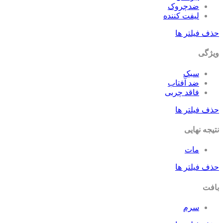
ضدچروک
لیفت کننده
حذف فیلتر ها
ویژگی
سبک
ضد آفتاب
فاقد چربی
حذف فیلتر ها
نتیجه نهایی
مات
حذف فیلتر ها
بافت
سرم