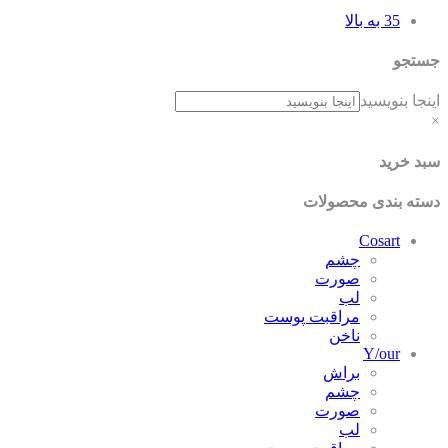
35 به بالا
جستجو
اینجا بنویسید
×
سبد خرید
دسته بندی محصولات
Cosart
چشم
صورت
لب
مراقبت پوست
ناخن
Y/our
براش
چشم
صورت
لب