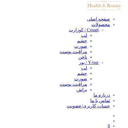
صفحه اصلی
محصولات
Cosart / کوزارت
لب
چشم
صورت
مراقبت پوست
ناخن
Y/our / یور
لب
چشم
صورت
مراقبت پوست
براش
درباره ما
تماس با ما
حساب کاربری/عضویت
0