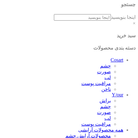
جستجو
اینجا بنویسید
×
سبد خرید
دسته بندی محصولات
Cosart
چشم
صورت
لب
مراقبت پوست
ناخن
Y/our
براش
چشم
صورت
لب
مراقبت پوست
همه محصولات آرایشی
محصولات آرایش چشم