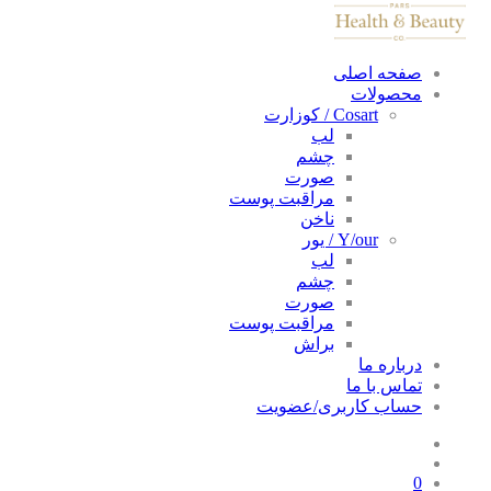
صفحه اصلی
محصولات
Cosart / کوزارت
لب
چشم
صورت
مراقبت پوست
ناخن
Y/our / یور
لب
چشم
صورت
مراقبت پوست
براش
درباره ما
تماس با ما
حساب کاربری/عضویت
0