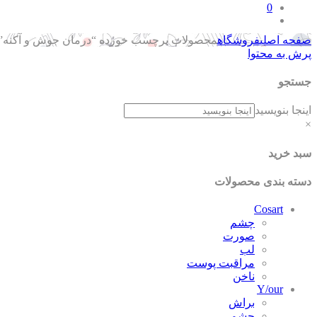
0
صفحه اصلی
فروشگاه
محصولات برچسب خورده “درمان جوش و آکنه”
پرش به محتوا
جستجو
اینجا بنویسید
×
سبد خرید
دسته بندی محصولات
Cosart
چشم
صورت
لب
مراقبت پوست
ناخن
Y/our
براش
چشم