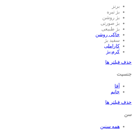
برنز
بژ تیره
بژ روشن
بژ صورتی
بژ طبیعی
خاکی روشن
سفید بژ
کاراملی
کرم-بژ
حذف فیلتر ها
جنسیت
آقا
خانم
حذف فیلتر ها
سن
همه سنین