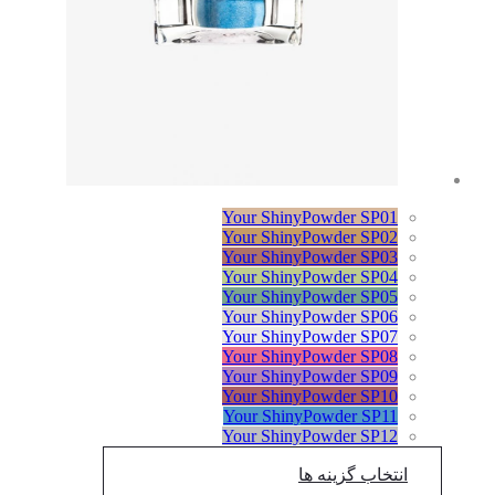
Your ShinyPowder SP01
Your ShinyPowder SP02
Your ShinyPowder SP03
Your ShinyPowder SP04
Your ShinyPowder SP05
Your ShinyPowder SP06
Your ShinyPowder SP07
Your ShinyPowder SP08
Your ShinyPowder SP09
Your ShinyPowder SP10
Your ShinyPowder SP11
Your ShinyPowder SP12
انتخاب گزینه ها