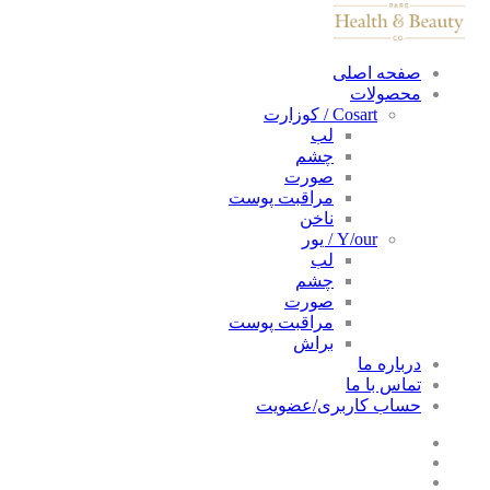
صفحه اصلی
محصولات
Cosart / کوزارت
لب
چشم
صورت
مراقبت پوست
ناخن
Y/our / یور
لب
چشم
صورت
مراقبت پوست
براش
درباره ما
تماس با ما
حساب کاربری/عضویت