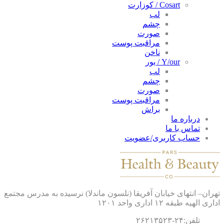
Cosart / کوزارت
لب
چشم
صورت
مراقبت پوست
ناخن
Y/our / یور
لب
چشم
صورت
مراقبت پوست
براش
درباره ما
تماس با ما
حساب کاربری/عضویت
ان– انتهای خیابان آفریقا (نلسون ماندلا) نرسیده به مدرس مجتمع
 الهیه طبقه ۱۲ اداری واحد ۱۲۰۱
تلفن:۲۴-۲۶۲۱۳۵۲۳