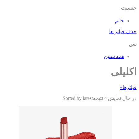
سیت
خانم
ف فیلتر ها
همه سنین
لیلی
ترها
+
حال نمایش 4 نتیجه
Sorted by latest