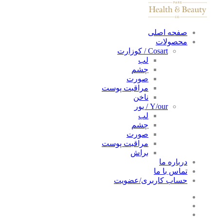
صفحه اصلی
محصولات
Cosart / کوزارت
لب
چشم
صورت
مراقبت پوست
ناخن
Y/our / یور
لب
چشم
صورت
مراقبت پوست
براش
درباره ما
تماس با ما
حساب کاربری/عضویت