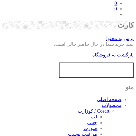
0
0
رت
ش به محتوا
د خرید شما در حال حاضر خالی است.
زگشت به فروشگاه
و
صفحه اصلی
محصولات
Cosart / کوزارت
لب
چشم
صورت
مراقبت پوست