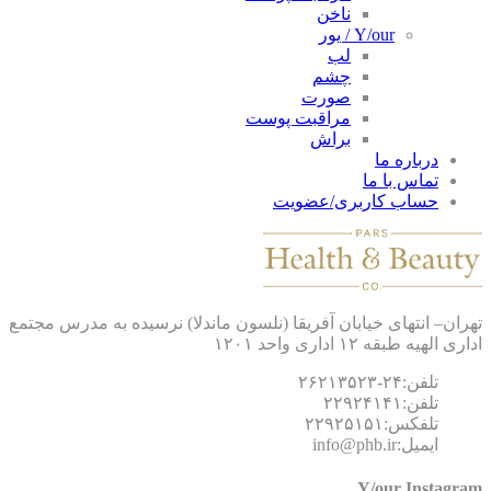
ناخن
Y/our / یور
لب
چشم
صورت
مراقبت پوست
براش
درباره ما
تماس با ما
حساب کاربری/عضویت
ان– انتهای خیابان آفریقا (نلسون ماندلا) نرسیده به مدرس مجتمع
 الهیه طبقه ۱۲ اداری واحد ۱۲۰۱
تلفن:۲۴-۲۶۲۱۳۵۲۳
تلفن:۲۲۹۲۴۱۴۱
تلفکس:۲۲۹۲۵۱۵۱
ایمیل:info@phb.ir
Y/our Instagr