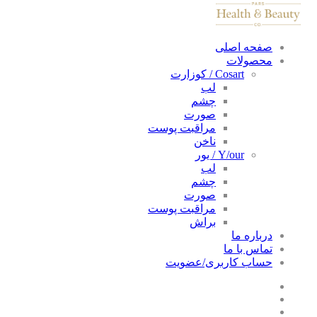
صفحه اصلی
محصولات
Cosart / کوزارت
لب
چشم
صورت
مراقبت پوست
ناخن
Y/our / یور
لب
چشم
صورت
مراقبت پوست
براش
درباره ما
تماس با ما
حساب کاربری/عضویت