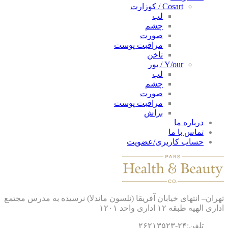
Cosart / کوزارت
لب
چشم
صورت
مراقبت پوست
ناخن
Y/our / یور
لب
چشم
صورت
مراقبت پوست
براش
درباره ما
تماس با ما
حساب کاربری/عضویت
ان– انتهای خیابان آفریقا (نلسون ماندلا) نرسیده به مدرس مجتمع
 الهیه طبقه ۱۲ اداری واحد ۱۲۰۱
تلفن:۲۴-۲۶۲۱۳۵۲۳