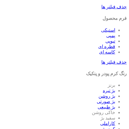
ف فیلتر ها
م محصول
استیکی
پمپی
تیوپی
قطره ای
کاسه ای
ف فیلتر ها
گ کرم پودر و پنکیک
برنز
بژ تیره
بژ روشن
بژ صورتی
بژ طبیعی
خاکی روشن
سفید بژ
کاراملی
کرم-بژ