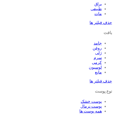
براق
طبیعی
مات
ف فیلتر ها
فت
جامد
روغن
ژلی
سرم
کرمی
لوسیون
مایع
ف فیلتر ها
ع پوست
پوست خشک
پوست نرمال
همه پوست ها