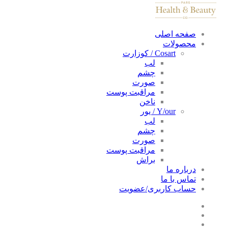
صفحه اصلی
محصولات
Cosart / کوزارت
لب
چشم
صورت
مراقبت پوست
ناخن
Y/our / یور
لب
چشم
صورت
مراقبت پوست
براش
درباره ما
تماس با ما
حساب کاربری/عضویت