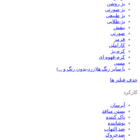
بژ روشن
بژ صورتی
بژ طبیعی
بژ-طلایی
بنفش
صورتی
قرمز
کاراملی
کرم-بژ
کرم-قهوه ای
مسی
یا سایر رنگ ها(زرد-بدون رنگ و ...)
ف فیلتر ها
رکرد
آبرسان
بستن منافذ
پاک کننده
پوشاننده
ضد التهاب
ضدچروک