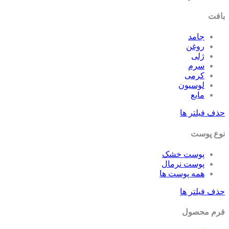
فت
جامد
روغن
ژلی
سرم
کرمی
لوسیون
مایع
ف فیلتر ها
ع پوست
پوست خشک
پوست نرمال
همه پوست ها
ف فیلتر ها
م محصول