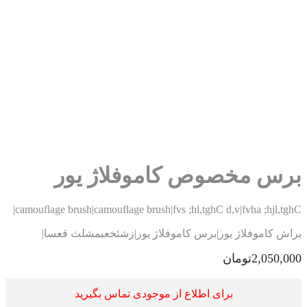
رس مخصوص کاموفلاژ یور
camouflage brush|camouflage brush|fvs ;hl,tghC d,v|fvha ;hjl,tg
اش کاموفلاژ یور|برس کاموفلاژ یور|زشئخعبمشلث قعسا|
2,050,0
تومان
برای اطلاع از موجودی تماس بگیرید