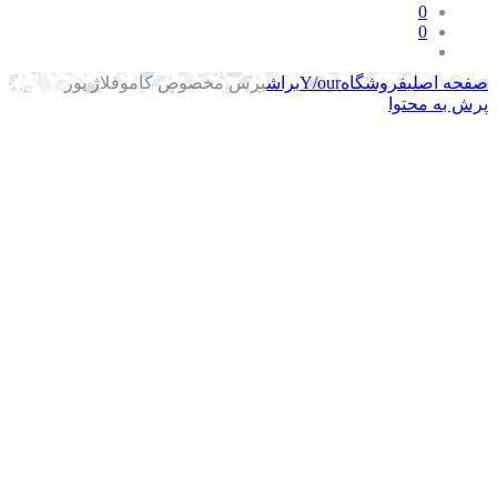
0
0
حه اصلی
فروشگاه
Y/our
براش
برس مخصوص کاموفلاژ یور
ش به محتوا