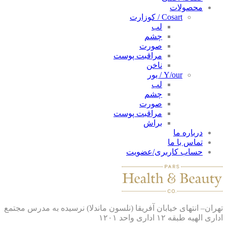
محصولات
Cosart / کوزارت
لب
چشم
صورت
مراقبت پوست
ناخن
Y/our / یور
لب
چشم
صورت
مراقبت پوست
براش
درباره ما
تماس با ما
حساب کاربری/عضویت
ان– انتهای خیابان آفریقا (نلسون ماندلا) نرسیده به مدرس مجتمع
 الهیه طبقه ۱۲ اداری واحد ۱۲۰۱