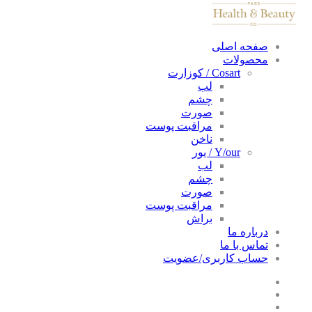
صفحه اصلی
محصولات
Cosart / کوزارت
لب
چشم
صورت
مراقبت پوست
ناخن
Y/our / یور
لب
چشم
صورت
مراقبت پوست
براش
درباره ما
تماس با ما
حساب کاربری/عضویت