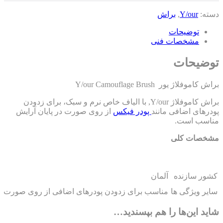
ته:
Y/our
,
براش
توضیحات
مشخصات فنی
ضیحات
کاموفلاژ یور Y/our Camouflage Brush
براش کاموفلاژ Y/our, با الیاف خاص نرم و سبک، برای زدودن
درهای اضافی مانند
پودر فیکس
از روی صورت در پایان آرایش
اسب است.
خصات کلی
ور سازنده
آلمان
یر ویژگی ها
مناسب برای زدودن پودرهای اضافی از روی صورت
ید این‌ها را هم بپسندید…