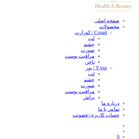
صفحه اصلی
محصولات
Cosart / کوزارت
لب
چشم
صورت
مراقبت پوست
ناخن
Y/our / یور
لب
چشم
صورت
مراقبت پوست
براش
درباره ما
تماس با ما
حساب کاربری/عضویت
0