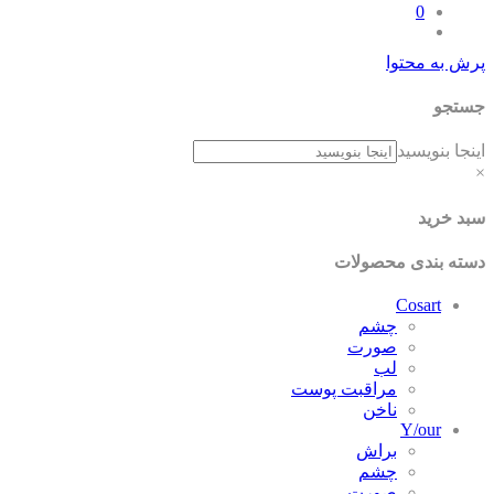
0
پرش به محتوا
جستجو
اینجا بنویسید
×
سبد خرید
دسته بندی محصولات
Cosart
چشم
صورت
لب
مراقبت پوست
ناخن
Y/our
براش
چشم
صورت