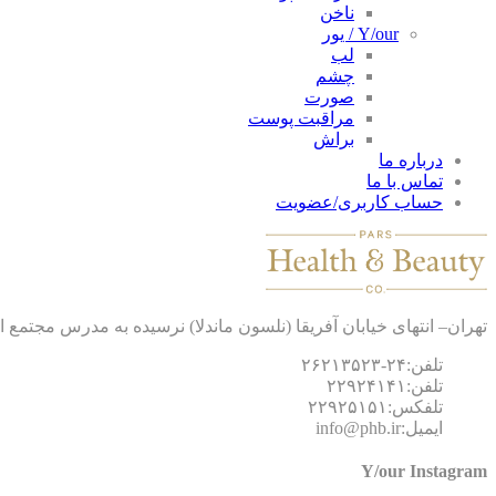
ناخن
Y/our / یور
لب
چشم
صورت
مراقبت پوست
براش
درباره ما
تماس با ما
حساب کاربری/عضویت
تهران– انتهای خیابان آفریقا (نلسون ماندلا) نرسیده به مدرس مجتمع اداری الهیه طبقه
تلفن:۲۴-۲۶۲۱۳۵۲۳
تلفن:۲۲۹۲۴۱۴۱
تلفکس:۲۲۹۲۵۱۵۱
ایمیل:info@phb.ir
Y/our Instagram