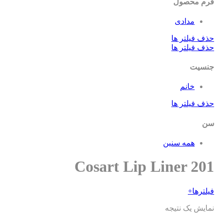
م محصول
مدادی
ف فیلتر ها
ف فیلتر ها
سیت
خانم
ف فیلتر ها
همه سنین
Cosart Lip Liner 20
ترها
+
ایش یک نتیجه