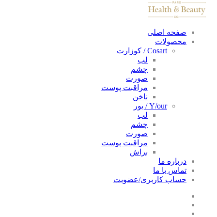
صفحه اصلی
محصولات
Cosart / کوزارت
لب
چشم
صورت
مراقبت پوست
ناخن
Y/our / یور
لب
چشم
صورت
مراقبت پوست
براش
درباره ما
تماس با ما
حساب کاربری/عضویت